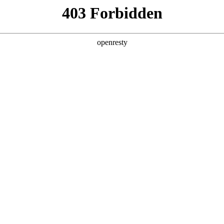
6人生就是博
新闻中心
品牌特色
招贤纳士
经销商招募